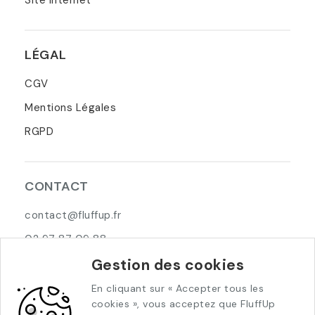
Site internet
LÉGAL
CGV
Mentions Légales
RGPD
CONTACT
contact@fluffup.fr
02 97 87 09 88
Gestion des cookies
5 Allée Pierre Jolivet
29000 Quimper
En cliquant sur « Accepter tous les
cookies », vous acceptez que FluffUp