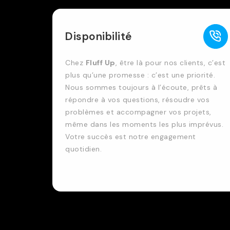
Disponibilité
Chez
Fluff Up
, être là pour nos clients, c’est
plus qu’une promesse : c’est une priorité.
Nous sommes toujours à l’écoute, prêts à
répondre à vos questions, résoudre vos
problèmes et accompagner vos projets,
même dans les moments les plus imprévus.
Votre succès est notre engagement
quotidien.