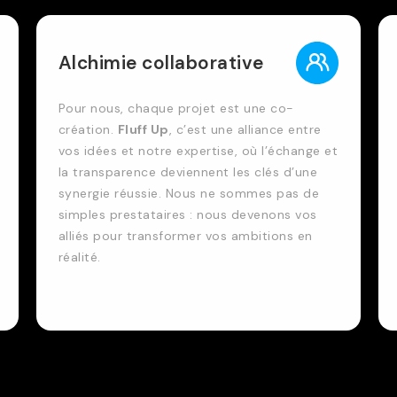
Alchimie collaborative
Pour nous, chaque projet est une co-
création.
Fluff Up
, c’est une alliance entre
vos idées et notre expertise, où l’échange et
la transparence deviennent les clés d’une
synergie réussie. Nous ne sommes pas de
simples prestataires : nous devenons vos
alliés pour transformer vos ambitions en
réalité.