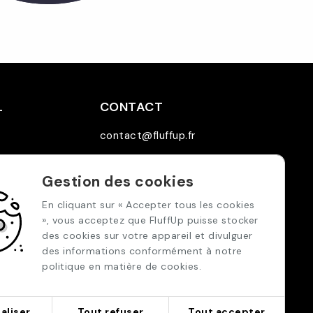
L
CONTACT
contact@fluffup.fr
ns Légales
02 97 87 09 88
Gestion des cookies
5 Allée Pierre Jolivet
En cliquant sur « Accepter tous les cookies
29000 Quimper
», vous acceptez que FluffUp puisse stocker
des cookies sur votre appareil et divulguer
des informations conformément à notre
politique en matière de cookies.
aliser
Tout refuser
Tout accepter