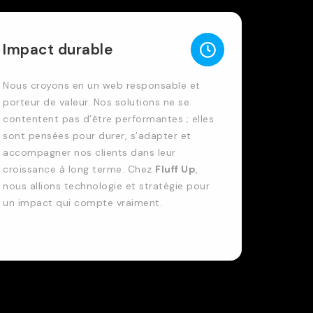
Impact durable
Nous croyons en un web responsable et
porteur de valeur. Nos solutions ne se
contentent pas d’être performantes ; elles
sont pensées pour durer, s’adapter et
accompagner nos clients dans leur
croissance à long terme. Chez
Fluff Up
,
nous allions technologie et stratégie pour
un impact qui compte vraiment.