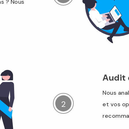
ns ? Nous
Audit 
Nous anal
et vos op
recomman