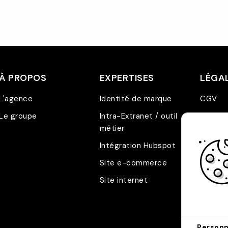
À PROPOS
EXPERTISES
LÉGA
L'agence
Identité de marque
CGV
Le groupe
Intra-Extranet / outil
Mentio
métier
RGPD
Intégration Hubspot
Site e-commerce
Site internet
Personn